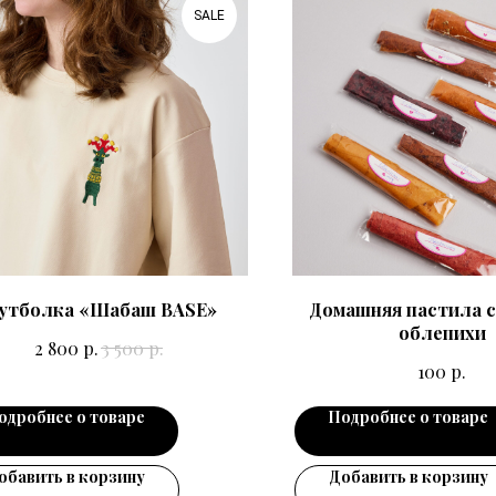
SALE
утболка «Шабаш BASE»
Домашняя пастила с
облепихи
р.
р.
2 800
3 500
р.
100
одробнее о товаре
Подробнее о товаре
обавить в корзину
Добавить в корзину