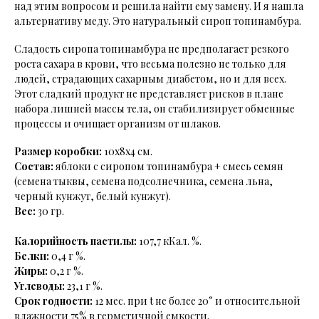
над этим вопросом и решила найти ему замену. И я нашла
альтернативу меду. Это натуральный сироп топинамбура.
Сладость сиропа топинамбура не предполагает резкого
роста сахара в крови, что весьма полезно не только для
людей, страдающих сахарным диабетом, но и для всех.
Этот сладкий продукт не представляет рисков в плане
набора лишней массы тела, он стабилизирует обменные
процессы и очищает организм от шлаков.
Размер коробки:
10х8х4 см.
Состав:
яблоки с сиропом топинамбура + смесь семян
(семена тыквы, семена подсолнечника, семена льна,
черный кунжут, белый кунжут).
Вес:
30
гр.
Калорийность пастилы:
107,7 кКал. %.
Белки:
0,4 г %.
Жиры:
0,2 г %.
Углеводы:
23,1 г %.
Срок годности:
12 мес. при t не более 20° и относительной
влажности 75% в герметичной емкости.